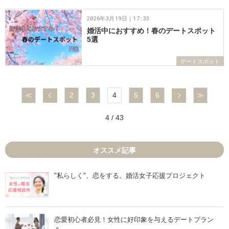
2026年3月19日｜17:33
婚活中におすすめ！春のデートスポット
5選
デートスポット
前へ
次へ
≪
2
3
4
5
6
≫
4 / 43
オススメ記事
"私らしく"、恋をする。婚活女子応援プロジェクト
恋愛初心者必見！女性に好印象を与えるデートプラン