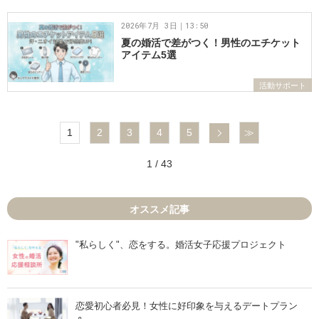
2026年7月 3日｜13:50
夏の婚活で差がつく！男性のエチケット
アイテム5選
活動サポート
次へ
1
2
3
4
5
≫
1 / 43
オススメ記事
"私らしく"、恋をする。婚活女子応援プロジェクト
恋愛初心者必見！女性に好印象を与えるデートプラン