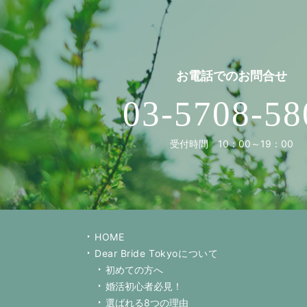
お電話での
お問合せ
03-5708-58
受付時間 10：00～19：00
HOME
Dear Bride Tokyoについて
初めての方へ
婚活初心者必見！
選ばれる8つの理由