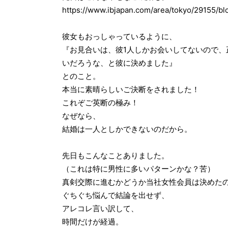
https://www.ibjapan.com/area/tokyo/29155/b
彼女もおっしゃっているように、
『お見合いは、彼1人しかお会いしてないので
いだろうな、と彼に決めました』
とのこと。
本当に素晴らしいご決断をされました！
これぞご英断の極み！
なぜなら、
結婚は一人としかできないのだから。
先日もこんなことありました。
（これは特に男性に多いパターンかな？苦）
真剣交際に進むかどうか当社女性会員は決めた
ぐちぐち悩んで結論を出せず、
アレコレ言い訳して、
時間だけが経過。