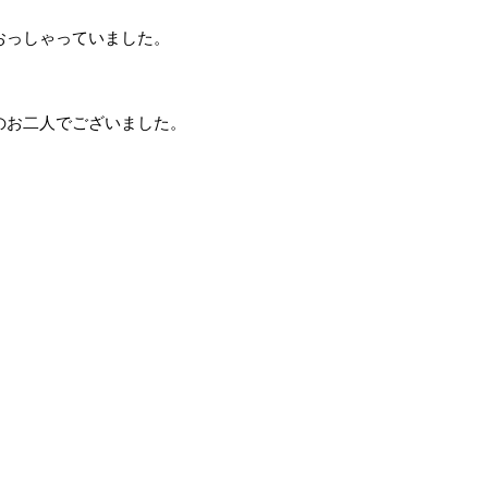
おっしゃっていました。
のお二人でございました。
女性が３ヶ月で掴んだ幸せ」