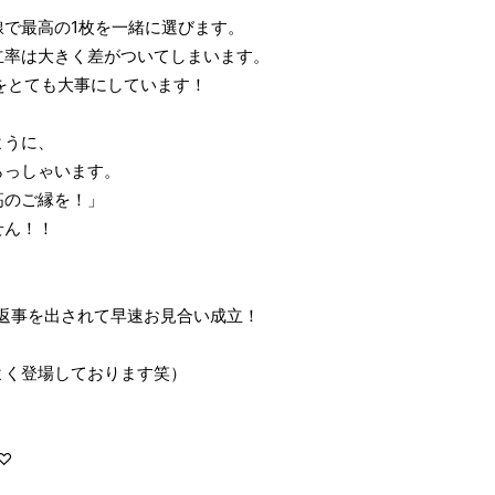
で最高の1枚を一緒に選びます。
立率は大きく差がついてしまいます。
ィールをとても大事にしています！
ように、
らっしゃいます。
高のご縁を！」
せん！！
返事を出されて早速お見合い成立！
よく登場しております笑）
♡