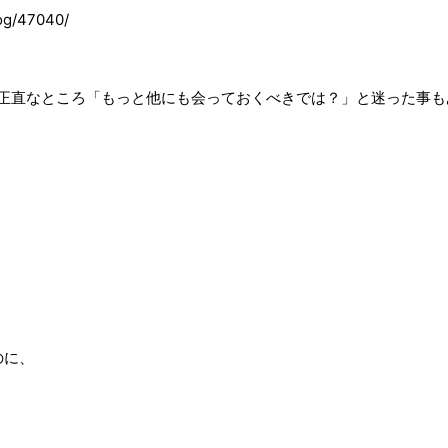
log/47040/
、正直なところ「もっと他にも会っておくべきでは？」と迷った事
のに、