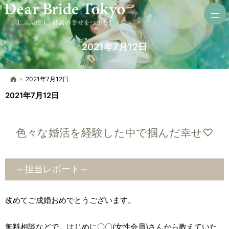
2021年7月12日
ホーム
2021年7月12日
2021年7月12日
色々な婚活を経験した中で掴んだ幸せ♡
～担当レポート～
改めてご成婚おめでとうございます。
無料相談などで、はじめに〇〇(女性会員)さんから教えていた