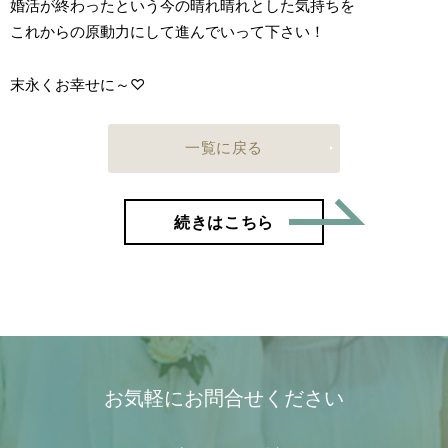
婚活が終わったという今の晴れ晴れとした気持ちを
これからの原動力にして進んでいって下さい！
末永くお幸せに～♡
一覧に戻る
「色々な
続きはこちら
お気軽にお問合せください