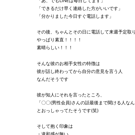
「あ、でもLINEは毎日してます」
「できるだけ早く連絡した方がいいです」
「分かりました今日すぐ電話します」
その後、ちゃんとその日に電話して来週予定取
やっぱり素直！！！！
素晴らしい！！！
そんな彼のお相手女性の特徴は
彼が話し終わってから自分の意見を言う人
なんだそうです
彼が知人にそれを言ったところ、
「〇〇(男性会員)さんの話最後まで聞ける人な
とおっしゃってたそうです(笑)
そして抱く印象は
・違和感が無い