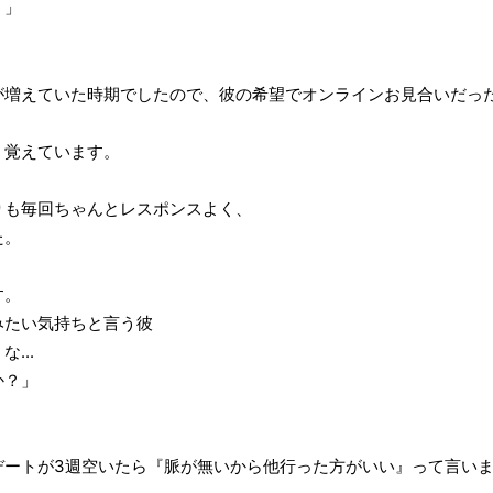
！」
が増えていた時期でしたので、彼の希望でオンラインお見合いだっ
く覚えています。
りも毎回ちゃんとレスポンスよく、
た。
す。
みたい気持ちと言う彼
...
か？」
デートが3週空いたら『脈が無いから他行った方がいい』って言い