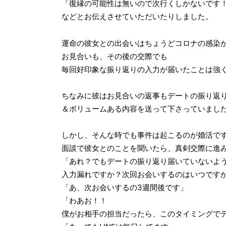
「復縁の可能性は無いので次行くしかないです
などとお伝えさせていただいたりしました。
運命の彼女との出会いはちょうどコロナの感染
お見合いも、その後の交際でも
毎回好印象な振り返りの入力が届いたことは強
ちなみに彼はお見合いの返事もデートの振り返
＆ボリュームある内容を送って下さっていまし
しかし、そんな時でも事件は起こるのが婚活で
面談で彼女とのことを聞いたら、真剣交際に進
「あれ？でもデートの振り返り届いていないような
入力漏れですか？次回お会いするのはいつです
「あ、次お会いするの3週間後です」
「わあお！！
僕がお相手の担当だったら、このタイミングで