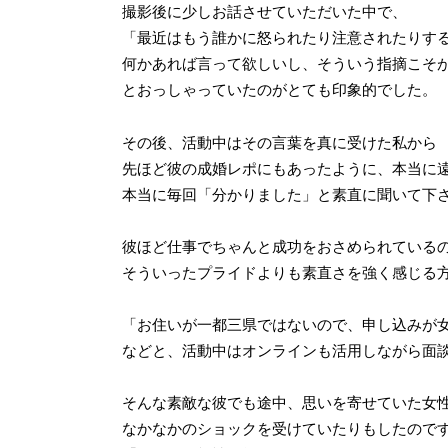
撮影後に少しお話させていただいた中で、
「最近はもう誰かに怒られたり注意されたりす
何かあれば言って欲しいし、そういう指摘こそ
とおっしゃっていたのがとても印象的でした。
その後、活動中はその言葉を真に受けた私から
先ほど彼の成婚レポにもあったように、本当に
本当に毎回「分かりました」と素直に聞いて下
彼ほど仕事でちゃんと成功をおさめられている
そういったプライドよりも素直さを強く感じる
「お住いが一都三県ではないので、申し込みが
などと、活動中はオンラインも活用しながら面
そんな素敵な彼でも途中、思いを寄せていた女
なかなかのショックを受けていたりもしたので