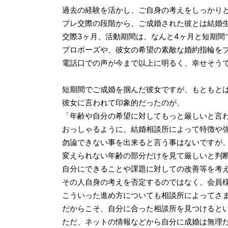
過去の経験を活かし、ご自身の考えをしっかり
プレ交際の段階から、ご成婚された彼とは結婚
交際3ヶ月、活動期間は、なんと4ヶ月と短期間
プロポーズや、彼女の希望の素敵な婚約指輪を
電話口での声が今まで以上に明るく、幸せそう
短期間でご成婚を掴んだ彼女ですが、もともと
彼女に言われて印象的だったのが、
「年齢や自分の希望に対してもっと厳しいと言
おっしゃるように、結婚相談所によって特徴や
勿論できない事を出来ると言う事はないですが
変えられない年齢の部分だけを見て厳しいと判
自分にできることや課題に対しての改善等を考
その人自身の考えを否定するのではなく、会員
こういった進め方についても相談所によってさ
だからこそ、自分に合った相談所を見つけると
ただ、ネットの情報などから自分に成婚は無理