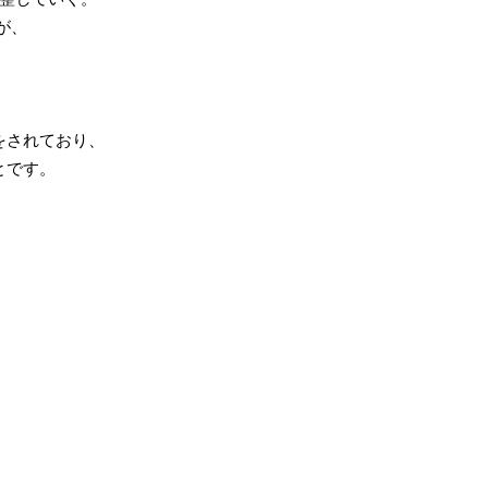
が、
をされており、
とです。