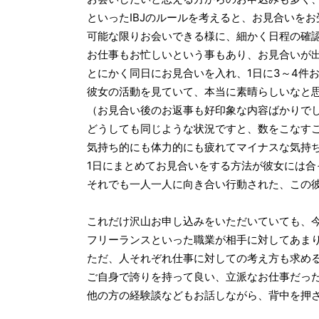
といったIBJのルールを考えると、お見合いをお
可能な限りお会いできる様に、細かく日程の確
お仕事もお忙しいという事もあり、お見合いが
とにかく同日にお見合いを入れ、1日に3～4件
彼女の活動を見ていて、本当に素晴らしいなと
（お見合い後のお返事も好印象な内容ばかりで
どうしても同じような状況ですと、数をこなす
気持ち的にも体力的にも疲れてマイナスな気持
1日にまとめてお見合いをする方法が彼女には合
それでも一人一人に向き合い行動された、この
これだけ沢山お申し込みをいただいていても、
フリーランスといった職業が相手に対してあま
ただ、人それぞれ仕事に対しての考え方も求め
ご自身で誇りを持って良い、立派なお仕事だっ
他の方の経験談などもお話しながら、背中を押