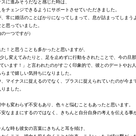
ナスに進みそうだなと感じた時は、
えをチェンジできるようにサポートさせていただきました。
が、常に婚活のことばかりになってしまって、息が詰まってしまう
なと思っていました。
由の一つですが）
れた！と思うことも多かったと思いますが、
を少し変えてみたりと、足を止めずに行動をされたことで、今の旦
れています！」と言われたのがすごく印象的で、彼とのデートやお
ちらまで嬉しい気持ちになりました。
中、マイナスに捉えるのでなく、プラスに捉えられていたのが今ま
入りました。
際中も変わらず不安もあり、色々と悩むこともあったと思います。
不安なままにするのではなく、きちんと自分自身の考えを伝える事
そんな時も彼女の言葉にきちんと耳を傾け、