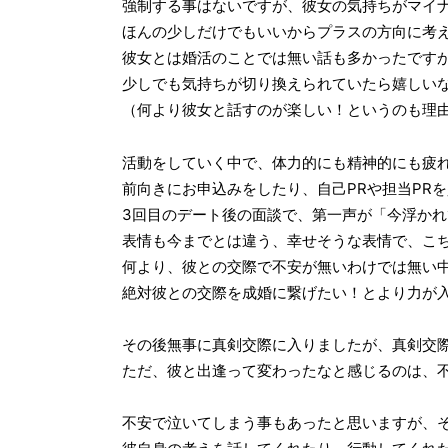
強制する事はないですが、彼女の気持ちがマイ
ほんの少しだけでもいいからプラスの方向に考
彼女とは婚活のことでは無い話も多かったです
少しでも気持ちが切り換えられていたら嬉しい
（何より彼女と話すのが楽しい！というのも理
活動をしていく中で、体力的にも精神的にも疲
前向きにお申込みをしたり、自己PRや担当PR
3回目のデート後の面談で、第一声が「今浮か
表情も今までとは違う、幸せそうな表情で、こ
何より、彼との交際で不安が無いわけでは無い
絶対彼との交際を成婚に繋げたい！とより力が
その後無事に真剣交際に入りましたが、真剣交
ただ、彼と出逢って変わったなと感じるのは、
不安で泣いてしまう事もあったと思いますが、