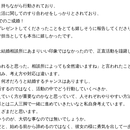
と持ちながら行動されており、
生活に関してのすり合わせをしっかりとされており、
でのご成婚！
プレゼントしてくださったことをとても嬉しそうに報告してくださ
で担当としても本当に嬉しかったです。
は結婚相談所にあまりいい印象ではなかったので、正直活動を躊躇
われると思った。相談所によっても全然違いますね」と言われたこ
強み、考え方や対応は違います。
、何才だろうと結婚するチャンスはありますし、
断するのではなく、活動の中でどう行動していくべきか、
えていく方が重要なのかなと思っていて、人それぞれやりやすい方
様とは二人三脚で一緒に進めていきたいなと私自身考えています。
まざまだと思います。
いうのが、大切な事なのでは無いでしょうか。
だと、始める前から諦めるのではなく、彼女の様に勇気を出して一