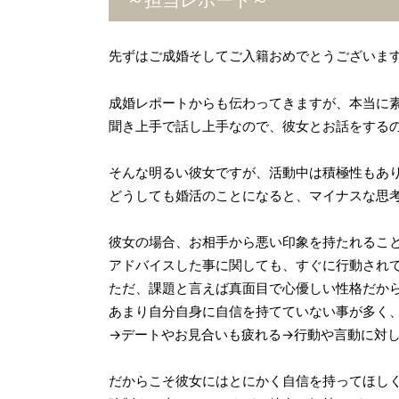
先ずはご成婚そしてご入籍おめでとうございま
成婚レポートからも伝わってきますが、本当に
聞き上手で話し上手なので、彼女とお話をする
そんな明るい彼女ですが、活動中は積極性もあ
どうしても婚活のことになると、マイナスな思考
彼女の場合、お相手から悪い印象を持たれるこ
アドバイスした事に関しても、すぐに行動され
ただ、課題と言えば真面目で心優しい性格だか
あまり自分自身に自信を持てていない事が多く
→デートやお見合いも疲れる→行動や言動に対
だからこそ彼女にはとにかく自信を持ってほし