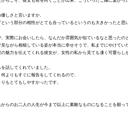
たからこそ、彼女も前を向くことが出来、こういったご縁に繋がっ
の優しさと言いますか、
グという部分の相性がとても合っているというのも大きかったと思
が、実際にお会いしたら、なんだか雰囲気が似ているなと思ったの
で見ながら相槌している姿が本当に幸せそうで、私までにやけてい
彼の魅力を伝えてくれる彼女が、女性の私から見ても凄く可愛らし
ちを話してくれていました。
、何よりもすぐに報告をしてくれるので、
とりもとてもしやすかったです。
れからのお二人の人生が今まで以上に素敵なものになることを願っ