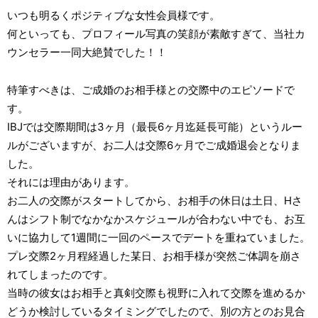
いつも明るくポジティブな女性会員様です。
何といっても、プロフィール写真の笑顔が素敵すぎて、当社カ
ウンセラー一同大絶賛でした！！
特筆すべきは、ご成婚のお相手様との交際中のエピソードで
す。
IBJでは交際期間は3ヶ月（最長6ヶ月迄延長可能）というルー
ルがございますが、お二人は交際6ヶ月でご成婚退会となりま
した。
それには理由があります。
お二人の交際がスタートしてから、お相手の休日は土日、Hさ
んはシフト制でなかなかスケジュールが合わない中でも、お互
いに協力して1週間に一回のペースでデートを重ねていました。
プレ交際2ヶ月程経過した某日、お相手様が突然ご体調を崩さ
れてしまったのです。
当時の彼女はお相手と真剣交際も視野に入れて交際を進めるか
どうか検討しているタイミングでしたので、別の方とのお見合