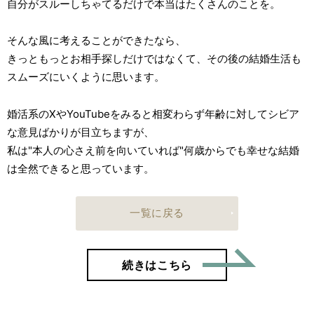
自分がスルーしちゃてるだけで本当はたくさんのことを。
そんな風に考えることができたなら、
きっともっとお相手探しだけではなくて、その後の結婚生活も
スムーズにいくように思います。
婚活系のXやYouTubeをみると相変わらず年齢に対してシビア
な意見ばかりが目立ちますが、
私は"本人の心さえ前を向いていれば"何歳からでも幸せな結婚
は全然できると思っています。
一覧に戻る
「41歳
続きはこちら