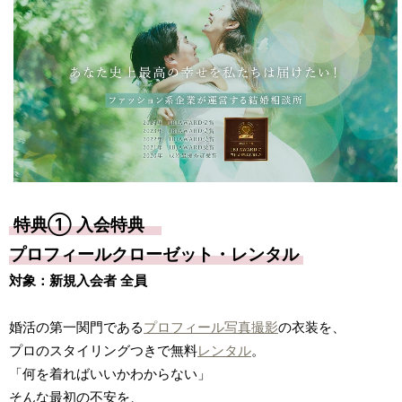
特典① 入会特典
プロフィールクローゼット・レンタル
対象：新規入会者 全員
婚活の第一関門である
プロフィール写真撮影
の衣装を、
プロのスタイリングつきで無料
レンタル
。
「何を着ればいいかわからない」
そんな最初の不安を、