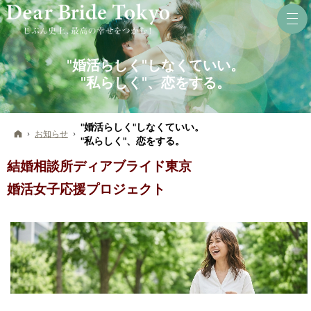
"婚活らしく"しなくていい。
"私らしく"、恋をする。
"婚活らしく"しなくていい。
ホーム
お知らせ
"私らしく"、恋をする。
結婚相談所ディアブライド東京
婚活女子応援プロジェクト