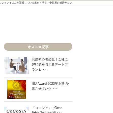
ッションイズムが運営している東京・渋谷・中目黒の婚活サロン
オススメ記事
恋愛初心者必見！女性に
好印象を与えるデートプ
ラン＆ ･･･
IBJ Award 2023年上期 受
賞させていた ･･･
「ココシア」でDear
Bride Tokyoが紹 ･･･