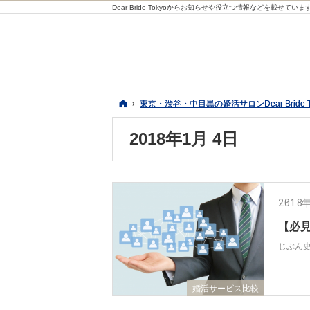
Dear Bride Tokyoからお知らせや役立つ情報などを載せていま
ホーム
ホーム
東京・渋谷・中目黒の婚活サロンDear Bride 
東京・渋谷・中目黒の婚活サロンDear Bride 
2018年1月 4日
2018
【必見
じぶん史
婚活サービス比較