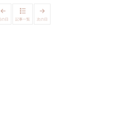
「
「
2
2
0
0
前の日
記事一覧
次の日
1
1
8
8
年
年
1
1
月
月
3
5
日
日
」
」