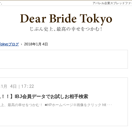
す。
アパレル企業スプレッドファ
Tokyoブログ
Tokyoブログ
2018年1月 4日
2018年1月 4日
年1月 4日｜17:22
！！】IBJ会員データでお試しお相手検索
上、最高の幸せをつかむ！ ■HPホームページ※画像をクリック htt ･･･