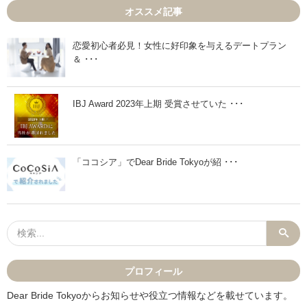
3
4
オススメ記事
月
月
1
2
4
日
日
」
恋愛初心者必見！女性に好印象を与えるデートプラン
」
＆ ･･･
IBJ Award 2023年上期 受賞させていた ･･･
「ココシア」でDear Bride Tokyoが紹 ･･･
プロフィール
Dear Bride Tokyoからお知らせや役立つ情報などを載せています。