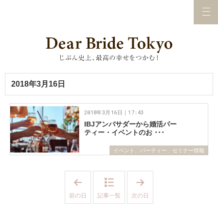
2018年3月16日
2018年3月16日｜17:43
IBJアンバサダーから婚活パー
ティー・イベントのお ･･･
イベント、パーティー、セミナー情報
「
「
2
2
0
0
前の日
記事一覧
次の日
1
1
8
8
年
年