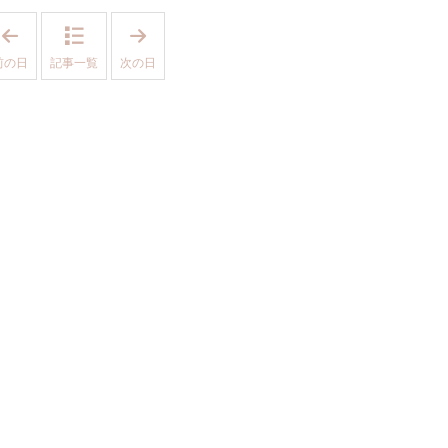
「
「
2
2
0
0
前の日
記事一覧
次の日
2
2
3
3
年
年
7
7
月
月
7
2
日
2
」
日
」