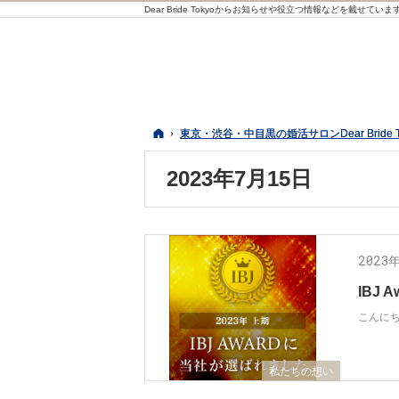
Dear Bride Tokyoからお知らせや役立つ情報などを載せていま
ホーム
ホーム
東京・渋谷・中目黒の婚活サロンDear Bride 
東京・渋谷・中目黒の婚活サロンDear Bride 
2023年7月15日
2023
IBJ 
こんにち
私たちの想い