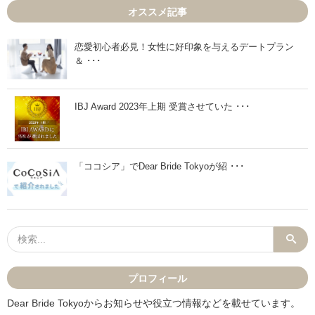
1
1
オススメ記事
0
0
月
月
1
2
8
6
恋愛初心者必見！女性に好印象を与えるデートプラン
日
日
＆ ･･･
」
」
IBJ Award 2023年上期 受賞させていた ･･･
「ココシア」でDear Bride Tokyoが紹 ･･･
プロフィール
Dear Bride Tokyoからお知らせや役立つ情報などを載せています。