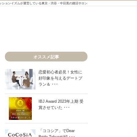
ッションイズムが運営している東京・渋谷・中目黒の婚活サロン
オススメ記事
恋愛初心者必見！女性に
好印象を与えるデートプ
ラン＆ ･･･
IBJ Award 2023年上期 受
賞させていた ･･･
「ココシア」でDear
Bride Tokyoが紹 ･･･