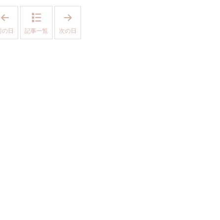
「
「
2
2
0
0
前の日
記事一覧
次の日
2
2
5
5
年
年
4
4
月
月
7
1
日
5
」
日
」