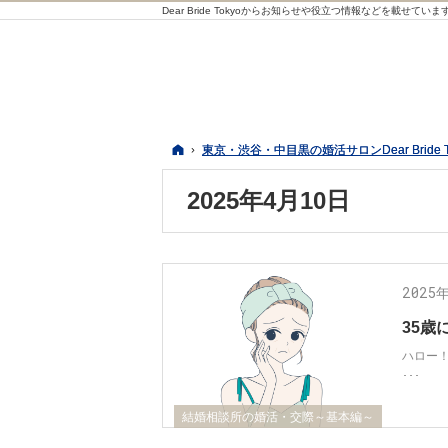
Dear Bride Tokyoからお知らせや役立つ情報などを載せていま
ホーム
ホーム
東京・渋谷・中目黒の婚活サロンDear Bride 
東京・渋谷・中目黒の婚活サロンDear Bride 
2025年4月10日
2025
35
ハロー！
･･･
結婚相談所の婚活・交際～基本編～