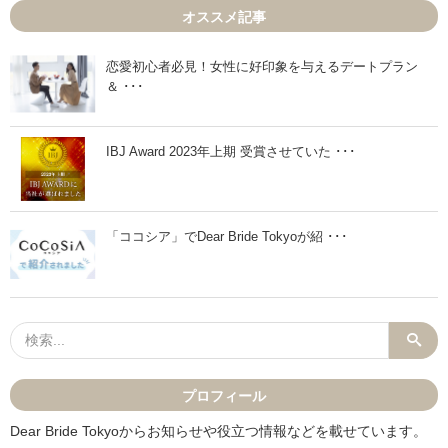
1
2
オススメ記事
月
月
2
2
6
日
日
」
恋愛初心者必見！女性に好印象を与えるデートプラン
」
＆ ･･･
IBJ Award 2023年上期 受賞させていた ･･･
「ココシア」でDear Bride Tokyoが紹 ･･･
プロフィール
Dear Bride Tokyoからお知らせや役立つ情報などを載せています。