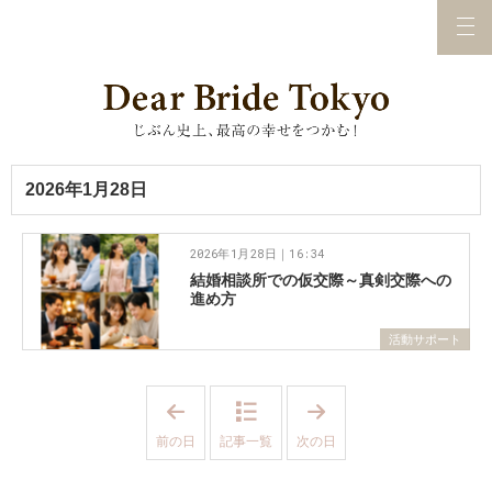
2026年1月28日
2026年1月28日｜16:34
結婚相談所での仮交際～真剣交際への
進め方
活動サポート
「
「
2
2
0
0
前の日
記事一覧
次の日
2
2
6
6
年
年