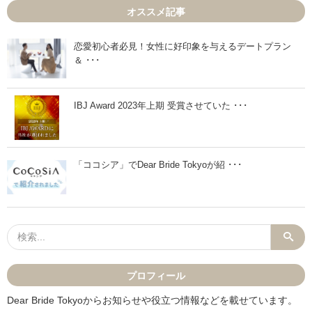
3
3
オススメ記事
月
月
1
2
6
3
日
日
恋愛初心者必見！女性に好印象を与えるデートプラン
」
」
＆ ･･･
IBJ Award 2023年上期 受賞させていた ･･･
「ココシア」でDear Bride Tokyoが紹 ･･･
プロフィール
Dear Bride Tokyoからお知らせや役立つ情報などを載せています。