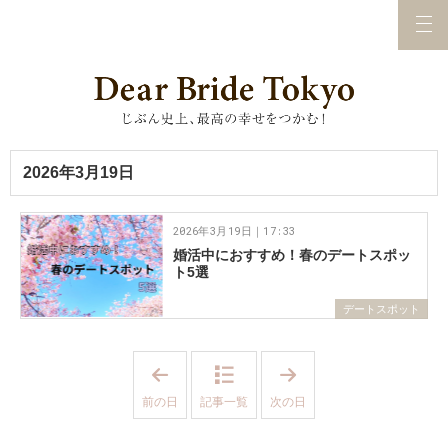
2026年3月19日
2026年3月19日｜17:33
婚活中におすすめ！春のデートスポッ
ト5選
デートスポット
「
「
2
2
0
0
前の日
記事一覧
次の日
2
2
6
6
年
年