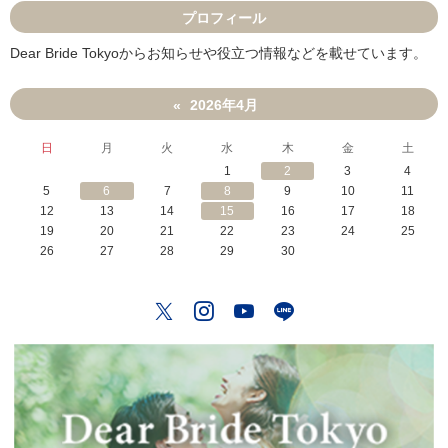
来
プロフィール
る
？
Dear Bride Tokyoからお知らせや役立つ情報などを載せています。
」
2026年4月
«
日
月
火
水
木
金
土
1
2
3
4
5
6
7
8
9
10
11
12
13
14
15
16
17
18
19
20
21
22
23
24
25
26
27
28
29
30
Twitter
Instagram
YouTube
LINE