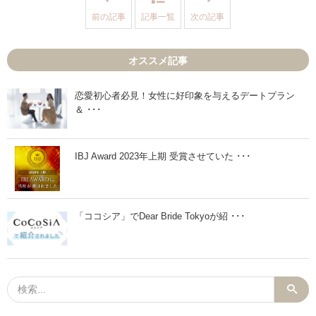
レ
身
前の記事
記事一覧
次の記事
交
バ
際
レ
か
N
ら
G
オススメ記事
真
】
剣
プ
交
ロ
際
フ
恋愛初心者必見！女性に好印象を与えるデートプラン
に
ィ
＆ ･･･
進
ー
む
ル
か
写
悩
真
ん
「
IBJ Award 2023年上期 受賞させていた ･･･
で
非
ま
公
す
開
！
」
」
で
「ココシア」でDear Bride Tokyoが紹 ･･･
も
活
動
＆
お
見
合
い
は
出