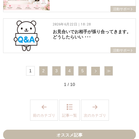
活動サポート
2026年6月22日｜18:28
お見合いでお相手が張り合ってきます。
どうしたらいい ･･･
活動サポート
次へ
1
2
3
4
5
≫
1 / 10
「
「
婚
私
活
た
前のカテゴリ
記事一覧
次のカテゴリ
服
ち
」
の
想
い
オススメ記事
」