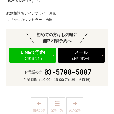
Have a Nice Day ♡
結婚相談所ディアブライド東京
マリッジカウンセラー 吉田
初めての方はお気軽に
無料相談予約へ
LINEで予約
メール
（24時間受付）
（24時間受付）
03-5708-5807
お電話の方
営業時間：
10:00～19:00
(定休日：火曜日)
「
「
婚
今
活
の
前の記事
記事一覧
次の記事
の
時