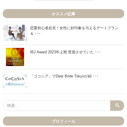
デ
期
ー
オ
ト
ス
オススメ記事
代
ス
っ
メ
て
の
ど
デ
恋愛初心者必見！女性に好印象を与えるデートプラン
う
ー
＆ ･･･
し
ト
た
ス
ら
ポ
い
ッ
い
ト
IBJ Award 2023年上期 受賞させていた ･･･
の
3
？
選
プ
！
レ
」
と
「ココシア」でDear Bride Tokyoが紹 ･･･
真
剣
交
際
で
変
え
る
？
」
プロフィール