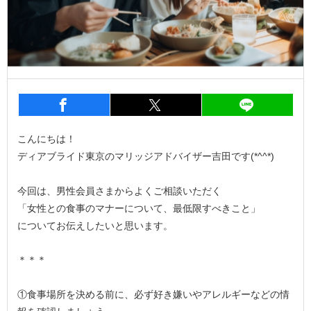
entry1041
シェア
entry1041
シェア
entry1
こんにちは！
ディアブライド東京のマリッジアドバイザー吉田です(*^^*)
今回は、男性会員さまからよくご相談いただく
「女性との食事のマナーについて、最低限すべきこと」
についてお伝えしたいと思います。
＊＊＊
①食事場所を決める前に、必ず好き嫌いやアレルギーなどの情