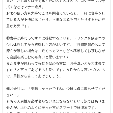
また、おしぼりは手を拭くためのものなので、口やテーブルを
拭くなどはマナー違反。
お箸の使い方も大事でこれを間違えていると、一緒に食事をし
ている人が不快に感じたり、不潔な印象を与えたりするため注
意が必要です。
⑧食事が終わってすぐに移動するよりも、ドリンクを飲みつつ
少し休憩してから移動した方がよいです。（時間制限のお店で
滞在が難しい場合は、近くのカフェなどへ移動してお茶しなが
ら会話を楽しむのも良いと思います！）
また食事が終わって移動を始める前に、お手洗いとか大丈夫で
すか？と言ってあげるのも良いです。女性からは言いづらいの
で、男性から言ってあげましょう。
⑨お会計は、「美味しかったですね。今日は僕に奢らせてくだ
さい！」
もちろん男性が必ず奢らなければならないという訳ではありま
せんが、上記のように奢った方がスマートで好印象です。