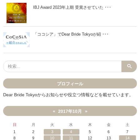
文
で
の
す
IBJ Award 2023年上期 受賞させていた ･･･
書
」
き
方
の
外
「ココシア」でDear Bride Tokyoが紹 ･･･
し
て
は
い
け
な
い
こ
と
」
プロフィール
Dear Bride Tokyoからお知らせや役立つ情報などを載せています。
2017年10月
«
»
日
月
火
水
木
金
土
1
2
3
4
5
6
7
8
9
10
11
12
13
14