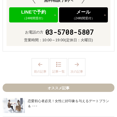
無料相談予約へ
LINEで予約
メール
（24時間受付）
（24時間受付）
03-5708-5807
お電話の方
営業時間：
10:00～19:00
(定休日：火曜日)
「
「
婚
最
活
近
前の記事
記事一覧
次の記事
の
の
プ
お
ロ
見
フ
合
オススメ記事
ィ
い
ー
っ
ル
て
の
こ
恋愛初心者必見！女性に好印象を与えるデートプラン
自
ん
＆ ･･･
己
な
P
感
R
じ