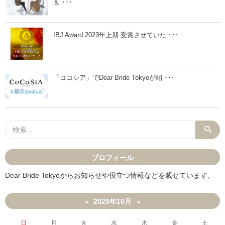
＆ ･･･
版
と
】
き
婚
に
活
見
デ
直
IBJ Award 2023年上期 受賞させていた ･･･
ー
し
ト
た
に
い
ぴ
事
っ
」
「ココシア」でDear Bride Tokyoが紹 ･･･
た
り
な
関
東
の
秋
ス
ポ
ッ
ト
プロフィール
1
0
Dear Bride Tokyoからお知らせや役立つ情報などを載せています。
選
紅
葉
・
2025年10月
«
»
グ
ル
メ
日
月
火
水
木
金
土