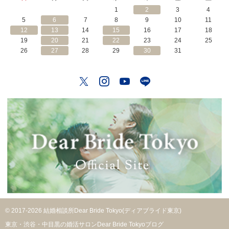
・
1
2
3
4
体
5
6
7
8
9
10
11
験
で
12
13
14
15
16
17
18
恋
19
20
21
22
23
24
25
が
26
27
28
29
30
31
進
展
！
」
Twitter
Instagram
YouTube
LINE
© 2017-2026 結婚相談所Dear Bride Tokyo(ディアブライド東京)
東京・渋谷・中目黒の婚活サロンDear Bride Tokyoブログ