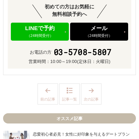
初めての方はお気軽に
無料相談予約へ
LINEで予約
メール
（24時間受付）
（24時間受付）
03-5708-5807
お電話の方
営業時間：
10:00～19:00
(定休日：火曜日)
「
「
【
お
2
見
前の記事
記事一覧
次の記事
0
合
2
い
5
で
年
お
オススメ記事
1
断
1
り
月
が
最
続
恋愛初心者必見！女性に好印象を与えるデートプラン
新
く