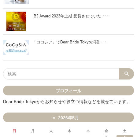
へ
く
の
な
お
い
申
場
IBJ Award 2023年上期 受賞させていた ･･･
込
合
み
、
の
設
タ
定
イ
で
「ココシア」でDear Bride Tokyoが紹 ･･･
ミ
き
ン
る
グ
？
は
」
ど
っ
ち
？
」
プロフィール
Dear Bride Tokyoからお知らせや役立つ情報などを載せています。
2026年5月
«
日
月
火
水
木
金
土