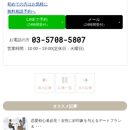
初めての方はお気軽に
無料相談予約へ
LINEで予約
メール
（24時間受付）
（24時間受付）
03-5708-5807
お電話の方
営業時間：
10:00～19:00
(定休日：火曜日)
「
「
I
I
B
B
前の記事
記事一覧
次の記事
J
J
：
：
ピ
知
ッ
り
オススメ記事
ク
合
ア
い
ッ
に
プ
バ
恋愛初心者必見！女性に好印象を与えるデートプラン
会
レ
＆ ･･･
員
た