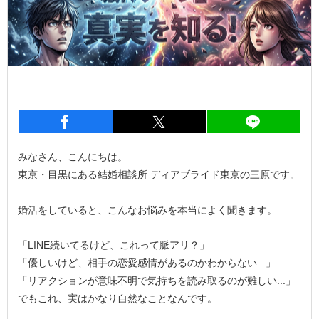
entry1371
シェア
entry1371
シェア
entry1
みなさん、こんにちは。
東京・目黒にある結婚相談所 ディアブライド東京の三原です。
婚活をしていると、こんなお悩みを本当によく聞きます。
「LINE続いてるけど、これって脈アリ？」
「優しいけど、相手の恋愛感情があるのかわからない...」
「リアクションが意味不明で気持ちを読み取るのが難しい...」
でもこれ、実はかなり自然なことなんです。