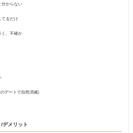
と分からない
してるだけ
多く、不確か
い
回のデートで自然消滅)
/デメリット