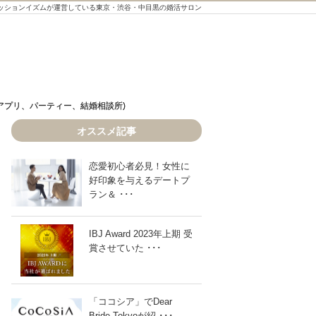
ッションイズムが運営している東京・渋谷・中目黒の婚活サロン
アプリ、パーティー、結婚相談所)
アプリ、パーティー、結婚相談所)
オススメ記事
恋愛初心者必見！女性に
好印象を与えるデートプ
ラン＆ ･･･
【30代、アラフォー女性】婚活サービス
IBJ Award 2023年上期 受
賞させていた ･･･
「ココシア」でDear
Bride Tokyoが紹 ･･･