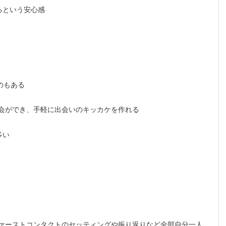
るという安心感
ものもある
入会ができ、手軽に出会いのキッカケを作れる
多い
ファーストコンタクトのセッティングや振り返りなど全部自分一人