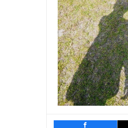
entry836
シェ