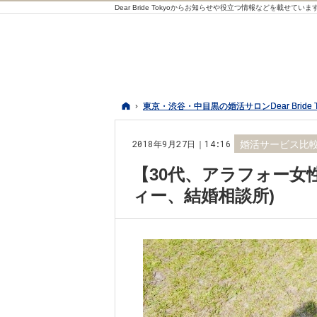
Dear Bride Tokyoからお知らせや役立つ情報などを載せていま
ホーム
ホーム
東京・渋谷・中目黒の婚活サロンDear Bride 
東京・渋谷・中目黒の婚活サロンDear Bride 
2018年9月27日｜14:16
婚活サービス比
【30代、アラフォー女
ィー、結婚相談所)