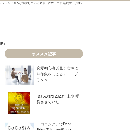
ッションイズムが運営している東京・渋谷・中目黒の婚活サロン
際』
際』
オススメ記事
恋愛初心者必見！女性に
好印象を与えるデートプ
結婚相談所の婚活～基本編～⑥『交際』
ラン＆ ･･･
IBJ Award 2023年上期 受
賞させていた ･･･
「ココシア」でDear
Bride Tokyoが紹 ･･･