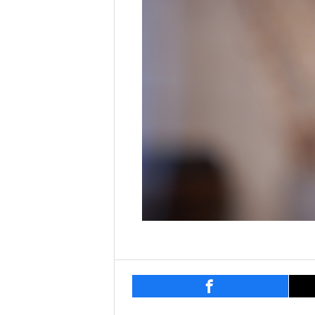
entry770
シェ