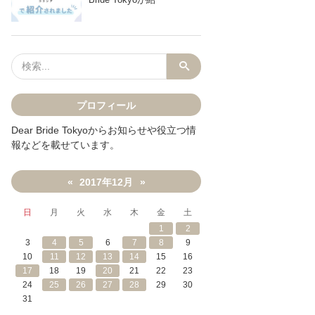
プロフィール
Dear Bride Tokyoからお知らせや役立つ情
報などを載せています。
2017年12月
«
»
日
月
火
水
木
金
土
1
2
3
4
5
6
7
8
9
10
11
12
13
14
15
16
17
18
19
20
21
22
23
24
25
26
27
28
29
30
NEで送る
31