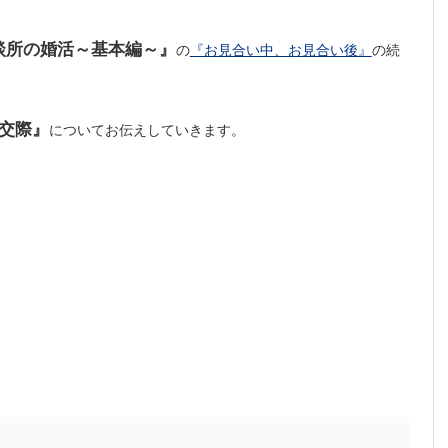
談所の婚活～基本編～』
の
『お見合い中、お見合い後』
の続
交際』
についてお伝えしていきます。