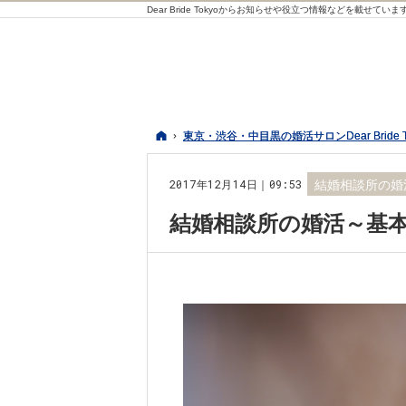
Dear Bride Tokyoからお知らせや役立つ情報などを載せていま
ホーム
ホーム
東京・渋谷・中目黒の婚活サロンDear Bride 
東京・渋谷・中目黒の婚活サロンDear Bride 
2017年12月14日｜09:53
結婚相談所の婚
結婚相談所の婚活～基