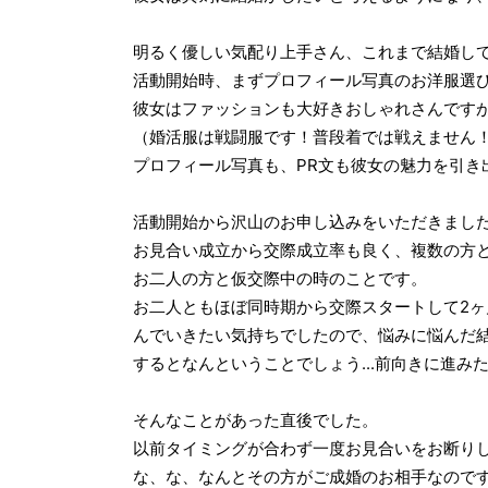
明るく優しい気配り上手さん、これまで結婚し
活動開始時、まずプロフィール写真のお洋服選
彼女はファッションも大好きおしゃれさんですが
（婚活服は戦闘服です！普段着では戦えません
プロフィール写真も、PR文も彼女の魅力を引き
活動開始から沢山のお申し込みをいただきまし
お見合い成立から交際成立率も良く、複数の方
お二人の方と仮交際中の時のことです。
お二人ともほぼ同時期から交際スタートして2
んでいきたい気持ちでしたので、悩みに悩んだ
するとなんということでしょう...前向きに進み
そんなことがあった直後でした。
以前タイミングが合わず一度お見合いをお断り
な、な、なんとその方がご成婚のお相手なので