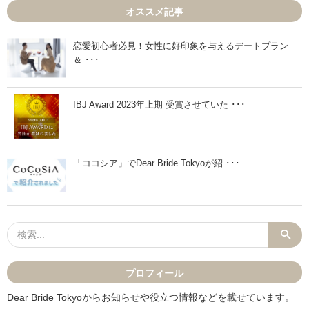
5
5
オススメ記事
月
月
1
1
1
8
日
日
恋愛初心者必見！女性に好印象を与えるデートプラン
」
」
＆ ･･･
IBJ Award 2023年上期 受賞させていた ･･･
「ココシア」でDear Bride Tokyoが紹 ･･･
プロフィール
Dear Bride Tokyoからお知らせや役立つ情報などを載せています。