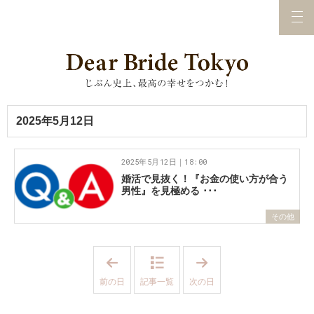
2025年5月12日
2025年5月12日｜18:00
婚活で見抜く！『お金の使い方が合う
男性』を見極める ･･･
その他
「
「
2
2
0
0
前の日
記事一覧
次の日
2
2
5
5
年
年