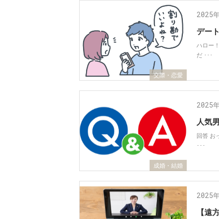
2025
デー
ハロー
だ ･･･
交際・恋愛
2025
人気
回答 
･･･
成婚・結婚
2025
【遠方