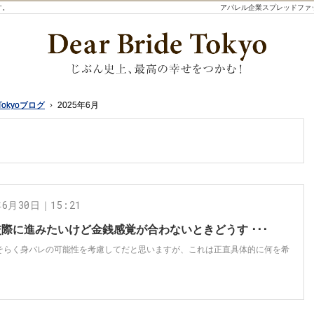
す。
アパレル企業スプレッドファ
Tokyoブログ
Tokyoブログ
2025年6月
2025年6月
年6月30日｜15:21
際に進みたいけど金銭感覚が合わないときどうす ･･･
おそらく身バレの可能性を考慮してだと思いますが、これは正直具体的に何を希