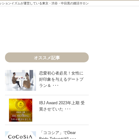
ッションイズムが運営している東京・渋谷・中目黒の婚活サロン
オススメ記事
恋愛初心者必見！女性に
好印象を与えるデートプ
ラン＆ ･･･
IBJ Award 2023年上期 受
賞させていた ･･･
「ココシア」でDear
Bride Tokyoが紹 ･･･