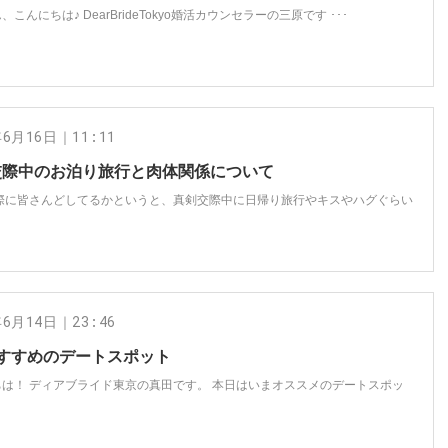
こんにちは♪ DearBrideTokyo婚活カウンセラーの三原です ･･･
年6月16日｜11:11
交際中のお泊り旅行と肉体関係について
実際に皆さんどしてるかというと、真剣交際中に日帰り旅行やキスやハグぐらい
年6月14日｜23:46
おすすめのデートスポット
ちは！ ディアブライド東京の真田です。 本日はいまオススメのデートスポッ