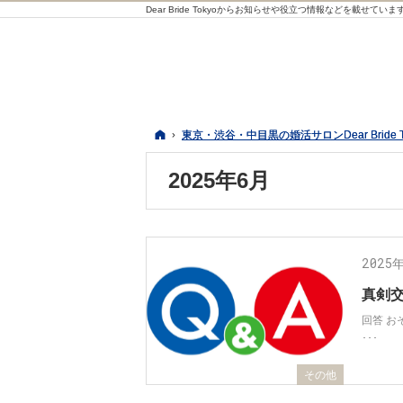
Dear Bride Tokyoからお知らせや役立つ情報などを載せていま
ホーム
ホーム
東京・渋谷・中目黒の婚活サロンDear Bride 
東京・渋谷・中目黒の婚活サロンDear Bride 
2025年6月
2025
真剣交
回答 
･･･
その他