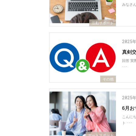
みなさん、
活動サポート
2025
真剣
回答 
･･･
その他
2025
6月
こんに
ト ･･･
デートスポット