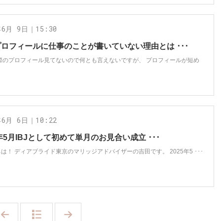
年6月 9日｜15:30
ロフィールに仕事のことが書いていない理由とは ･･･
実際のプロフィール見てないので何とも言えないですが、 プロフィールが短め
年6月 6日｜10:22
5年5月IBJとして初めて単月のお見合い成立 ･･･
は！ ディアブライド東京のマリッジアドバイザーの吉田です。 2025年5 ･･･
「
「
2
2