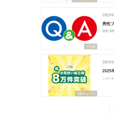
2025
男性プ
回答 
･･･
その他
2025
202
こんにち
活動サポート