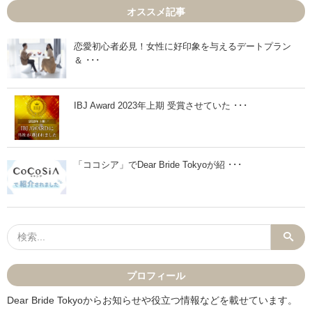
1
1
オススメ記事
1
1
月
月
2
1
日
0
恋愛初心者必見！女性に好印象を与えるデートプラン
」
日
＆ ･･･
」
IBJ Award 2023年上期 受賞させていた ･･･
「ココシア」でDear Bride Tokyoが紹 ･･･
プロフィール
Dear Bride Tokyoからお知らせや役立つ情報などを載せています。