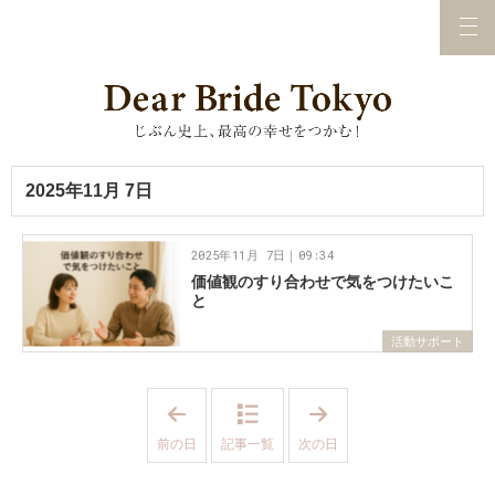
2025年11月 7日
2025年11月 7日｜09:34
価値観のすり合わせで気をつけたいこ
と
活動サポート
「
「
2
2
0
0
前の日
記事一覧
次の日
2
2
5
5
年
年