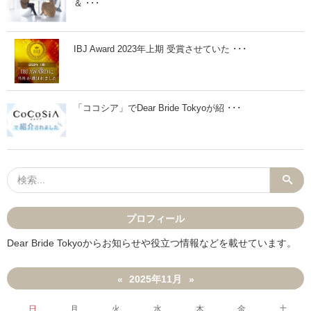
＆ ･･･
合
っ
て
お
く
IBJ Award 2023年上期 受賞させていた ･･･
こ
と
が
大
切
「ココシア」でDear Bride Tokyoが紹 ･･･
！
」
プロフィール
Dear Bride Tokyoからお知らせや役立つ情報などを載せています。
2025年11月
«
»
日
月
火
水
木
金
土