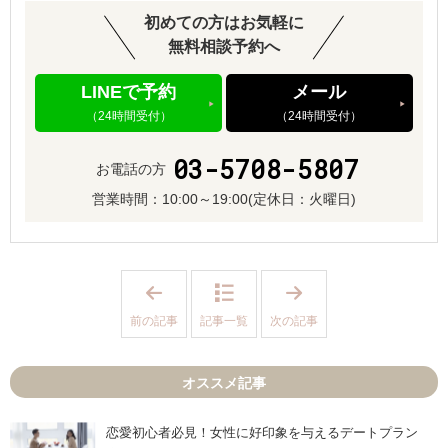
初めての方はお気軽に
無料相談予約へ
LINEで予約
メール
（24時間受付）
（24時間受付）
03-5708-5807
お電話の方
営業時間：
10:00～19:00
(定休日：火曜日)
「
「
交
温
際
度
前の記事
記事一覧
次の記事
期
感
間
の
に
見
し
極
オススメ記事
っ
め
か
っ
り
て
話
？
恋愛初心者必見！女性に好印象を与えるデートプラン
し
」