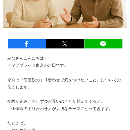
entry1284
シェア
entry1284
シェア
entry1
みなさんこんにちは！
ディアブライド東京の吉田です。
今回は『価値観のすり合わせで気をつけたいこと』についてお
伝えします。
交際が進み、少しずつお互いのことが見えてくると、
「価値観のすり合わせ」が大切なテーマになってきます。
たとえば、