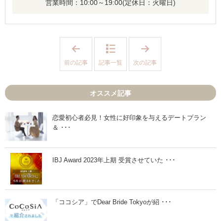
営業時間：
10:00～19:00
(定休日：火曜日)
「
「
お
価
見
値
前の記事
記事一覧
次の記事
合
観
い
の
で
す
お
り
オススメ記事
断
合
り
わ
が
せ
続
で
恋愛初心者必見！女性に好印象を与えるデートプラン
く
気
＆ ･･･
と
を
き
つ
に
け
見
た
直
い
IBJ Award 2023年上期 受賞させていた ･･･
し
こ
た
と
い
」
事
」
「ココシア」でDear Bride Tokyoが紹 ･･･