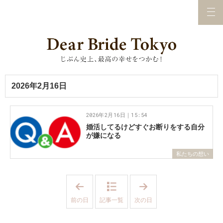
2026年2月16日
2026年2月16日｜15:54
婚活してるけどすぐお断りをする自分
が嫌になる
私たちの想い
「
「
2
2
0
0
前の日
記事一覧
次の日
2
2
6
6
年
年