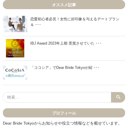
2
2
オススメ記事
月
月
1
2
1
0
日
日
恋愛初心者必見！女性に好印象を与えるデートプラン
」
」
＆ ･･･
IBJ Award 2023年上期 受賞させていた ･･･
「ココシア」でDear Bride Tokyoが紹 ･･･
プロフィール
Dear Bride Tokyoからお知らせや役立つ情報などを載せています。