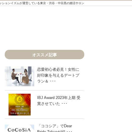
ッションイズムが運営している東京・渋谷・中目黒の婚活サロン
オススメ記事
恋愛初心者必見！女性に
好印象を与えるデートプ
ラン＆ ･･･
IBJ Award 2023年上期 受
賞させていた ･･･
「ココシア」でDear
Bride Tokyoが紹 ･･･