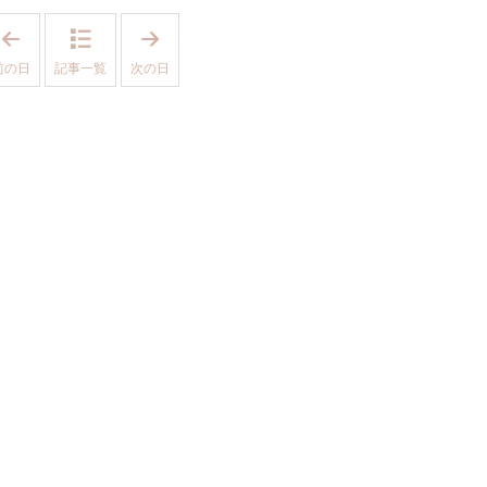
「
「
2
2
0
0
前の日
記事一覧
次の日
2
2
6
6
年
年
2
2
月
月
1
2
6
5
日
日
」
」