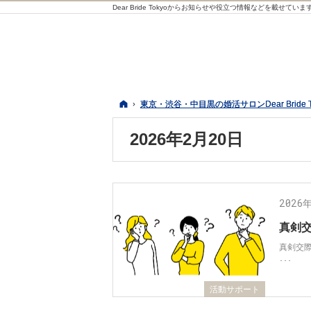
Dear Bride Tokyoからお知らせや役立つ情報などを載せていま
ホーム
ホーム
東京・渋谷・中目黒の婚活サロンDear Bride 
東京・渋谷・中目黒の婚活サロンDear Bride 
2026年2月20日
2026
真剣交
真剣交
･･･
活動サポート