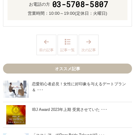
03-5708-5807
お電話の方
営業時間：
10:00～19:00
(定休日：火曜日)
「
「
婚
実
約
家
前の記事
記事一覧
次の記事
後
暮
も
ら
相
し
談
は
オススメ記事
で
不
き
利
ま
？
す
」
恋愛初心者必見！女性に好印象を与えるデートプラン
か
＆ ･･･
？
」
IBJ Award 2023年上期 受賞させていた ･･･