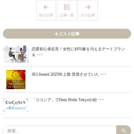
「
「
せ
ピ
っ
ッ
前の記事
記事一覧
次の記事
か
ク
く
ア
プ
ッ
レ
プ
オススメ記事
交
掲
際
載
成
っ
立
て
恋愛初心者必見！女性に好印象を与えるデートプラン
し
ど
＆ ･･･
て
の
も
ぐ
フ
ら
ァ
い
ー
効
IBJ Award 2023年上期 受賞させていた ･･･
ス
果
ト
あ
コ
る
ー
の
ル
？
「ココシア」でDear Bride Tokyoが紹 ･･･
の
」
電
話
で
破
局
に
な