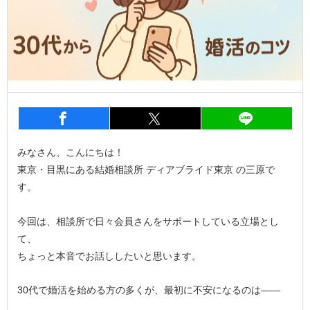
entry1290
シェア
entry1290
シェア
entry1
みなさん、こんにちは！
東京・目黒にある結婚相談所 ディアブライド東京 の三原で
す。
今回は、相談所で日々会員さんをサポートしている立場とし
て、
ちょっと本音でお話ししたいと思います。
30代で婚活を始める方の多くが、最初に不安になるのは――