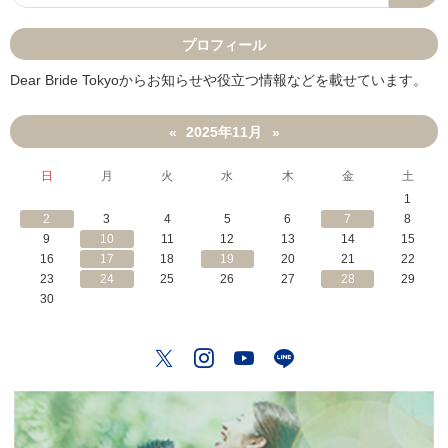
る
？
」
プロフィール
Dear Bride Tokyoからお知らせや役立つ情報などを載せています。
2025年11月
«
»
日
月
火
水
木
金
土
1
2
3
4
5
6
7
8
9
10
11
12
13
14
15
16
17
18
19
20
21
22
23
24
25
26
27
28
29
30
Twitter
Instagram
YouTube
LINE