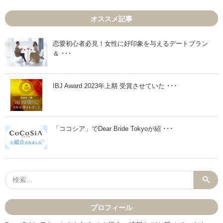
対
日
し
程
オススメ記事
て
が
の
3
温
週
度
間
恋愛初心者必見！女性に好印象を与えるデートプラン
感
先
＆ ･･･
い
は
つ
脈
確
な
認
し
す
？
IBJ Award 2023年上期 受賞させていた ･･･
る
」
の
が
正
解
「ココシア」でDear Bride Tokyoが紹 ･･･
？
」
プロフィール