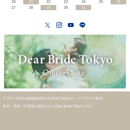
20
21
22
23
24
25
26
27
28
29
30
31
Twitter
Instagram
YouTube
LINE
© 2017-2026 結婚相談所Dear Bride Tokyo(ディアブライド東京)
東京・渋谷・中目黒の婚活サロンDear Bride Tokyoブログ