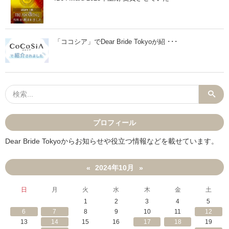
ツ
い
サ
と
ロ
思
ン
わ
『
れ
「ココシア」でDear Bride Tokyoが紹 ･･･
P
る
R
に
I
は
V
？
E
」
』
と
提
携
」
プロフィール
Dear Bride Tokyoからお知らせや役立つ情報などを載せています。
2024年10月
«
»
日
月
火
水
木
金
土
1
2
3
4
5
6
7
8
9
10
11
12
13
14
15
16
17
18
19