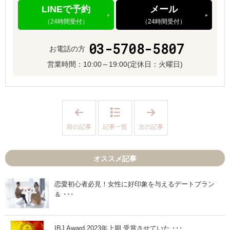
LINEで予約
メール
（24時間受付）
（24時間受付）
03-5708-5807
お電話の方
営業時間：
10:00～19:00
(定休日：火曜日)
「
「
特
初
別
回
前の記事
記事一覧
次の記事
割
デ
引
ー
特
ト
典
成
オススメ記事
！
功
表
の
参
秘
道
訣
恋愛初心者必見！女性に好印象を与えるデートプラン
オ
！
＆ ･･･
ー
ま
ダ
た
ー
会
ス
い
ー
た
IBJ Award 2023年上期 受賞させていた ･･･