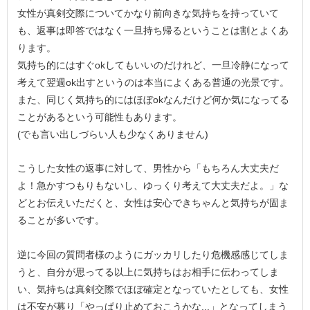
女性が真剣交際についてかなり前向きな気持ちを持っていて
も、返事は即答ではなく一旦持ち帰るということは割とよくあ
ります。
気持ち的にはすぐokしてもいいのだけれど、一旦冷静になって
考えて翌週ok出すというのは本当によくある普通の光景です。
また、同じく気持ち的にはほぼokなんだけど何か気になってる
ことがあるという可能性もあります。
(でも言い出しづらい人も少なくありません)
こうした女性の返事に対して、男性から「もちろん大丈夫だ
よ！急かすつもりもないし、ゆっくり考えて大丈夫だよ。」な
どとお伝えいただくと、女性は安心できちゃんと気持ちが固ま
ることが多いです。
逆に今回の質問者様のようにガッカリしたり危機感感じてしま
うと、自分が思ってる以上に気持ちはお相手に伝わってしま
い、気持ちは真剣交際でほぼ確定となっていたとしても、女性
は不安が募り「やっぱり止めておこうかな...」となってしまう