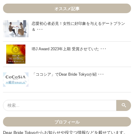
談
ン
オススメ記事
所
前
連
の
盟
「
I
銀
恋愛初心者必見！女性に好印象を与えるデートプラン
B
座
＆ ･･･
J
の
2
大
0
人
1
お
8
食
IBJ Award 2023年上期 受賞させていた ･･･
年
事
1
会
2
＠
月
R
数
i
「ココシア」でDear Bride Tokyoが紹 ･･･
値
t
実
a
績
O
報
r
告
g
」
a
n
i
c
」
」
プロフィール
Dear Bride Tokyoからお知らせや役立つ情報などを載せています。