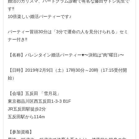
婚活のカリスマ、ハートグラム診断で有名な藤田サトシ先生で
す‼︎
10倍楽しい婚活パーティーです♪
パーティー冒頭30分は「3分で運命の人を見分けられる」セミ
ナー付き‼︎
【名称】バレンタイン婚活パーティー♥️〜決戦は"肉"曜日♪〜
【日時】2019年2月9日（土）17時30分～20時（17:15受付開
始）
【会場】五反田 「雪月花」
東京都品川区西五反田1-3-3 B1F
JR五反田駅徒歩2分
五反田駅から114m
【参加資格】