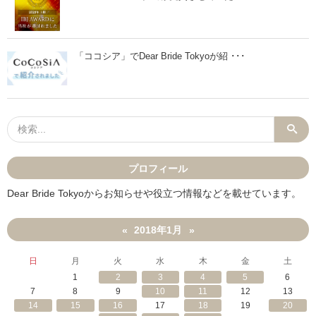
っ
よ
て
」
も
を
ら
使
え
っ
「ココシア」でDear Bride Tokyoが紹 ･･･
る
ち
会
ゃ
話
ダ
の
メ
コ
な
ツ
理
」
由
」
プロフィール
Dear Bride Tokyoからお知らせや役立つ情報などを載せています。
2018年1月
«
»
日
月
火
水
木
金
土
1
2
3
4
5
6
7
8
9
10
11
12
13
14
15
16
17
18
19
20