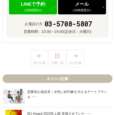
LINEで予約
メール
（24時間受付）
（24時間受付）
03-5708-5807
お電話の方
営業時間：
10:00～19:00
(定休日：火曜日)
「
「
【
【
セ
つ
前の記事
記事一覧
次の記事
ン
い
ス
使
は
っ
要
て
オススメ記事
ら
な
な
い
い
？
！
】
恋愛初心者必見！女性に好印象を与えるデートプラン
？
「
＆ ･･･
】
何
好
で
意
も
を
い
持
い
IBJ Award 2023年上期 受賞させていた ･･･