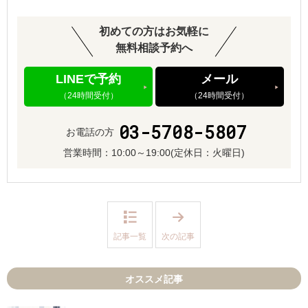
初めての方はお気軽に
無料相談予約へ
LINEで予約
メール
（24時間受付）
（24時間受付）
03-5708-5807
お電話の方
営業時間：
10:00～19:00
(定休日：火曜日)
「
D
e
記事一覧
次の記事
a
r
B
r
オススメ記事
i
d
e