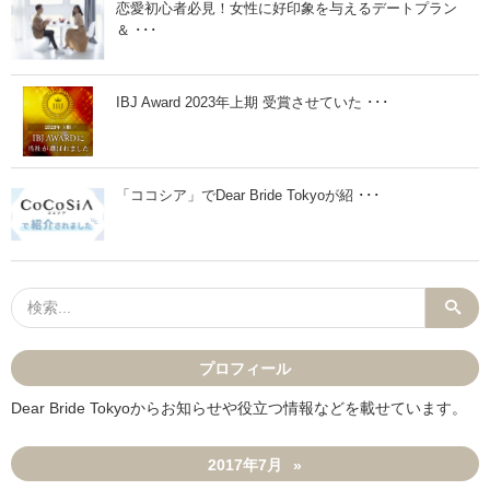
T
恋愛初心者必見！女性に好印象を与えるデートプラン
o
＆ ･･･
k
y
o
ブ
ロ
IBJ Award 2023年上期 受賞させていた ･･･
グ
開
設
し
ま
「ココシア」でDear Bride Tokyoが紹 ･･･
し
た
」
プロフィール
Dear Bride Tokyoからお知らせや役立つ情報などを載せています。
2017年7月
»