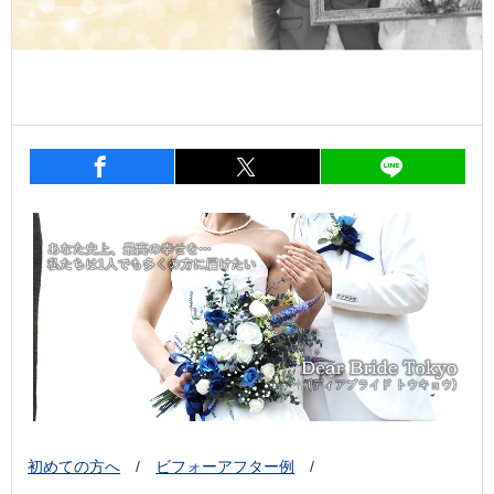
entry886
シェア
entry886
シェア
entry8
初めての方へ
/
ビフォーアフター例
/