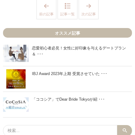
「
「
入
恋
会
愛
前の記事
記事一覧
次の記事
金
コ
1
ン
万
サ
円
ル
オススメ記事
O
タ
F
ン
F
ト
キ
の
恋愛初心者必見！女性に好印象を与えるデートプラン
ャ
い
＆ ･･･
ン
る
ペ
仲
ー
人
ン
B
の
A
IBJ Award 2023年上期 受賞させていた ･･･
お
R
知
の
ら
お
せ
知
」
ら
「ココシア」でDear Bride Tokyoが紹 ･･･
せ
」