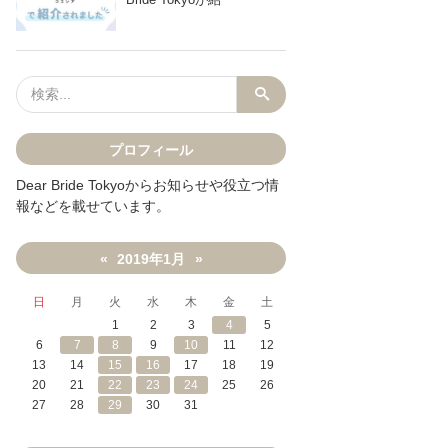
プロフィール
Dear Bride Tokyoからお知らせや役立つ情
報などを載せています。
2019年1月
«
»
日
月
火
水
木
金
土
1
2
3
4
5
6
7
8
9
10
11
12
13
14
15
16
17
18
19
20
21
22
23
24
25
26
27
28
29
30
31
NEで送る