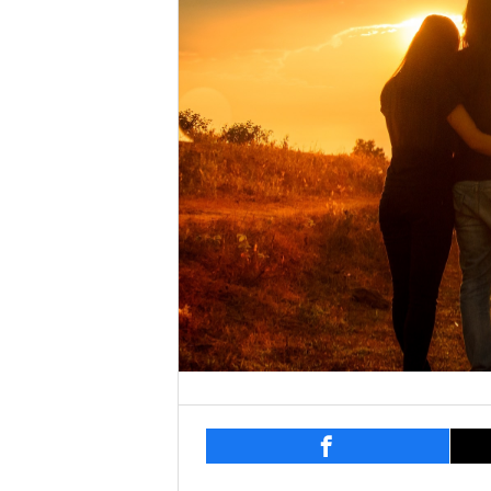
entry866
シェ