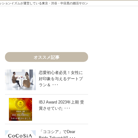
ッションイズムが運営している東京・渋谷・中目黒の婚活サロン
オススメ記事
恋愛初心者必見！女性に
好印象を与えるデートプ
Dear Bride Tokyo YouTubeチャン
ラン＆ ･･･
IBJ Award 2023年上期 受
賞させていた ･･･
「ココシア」でDear
Bride Tokyoが紹 ･･･