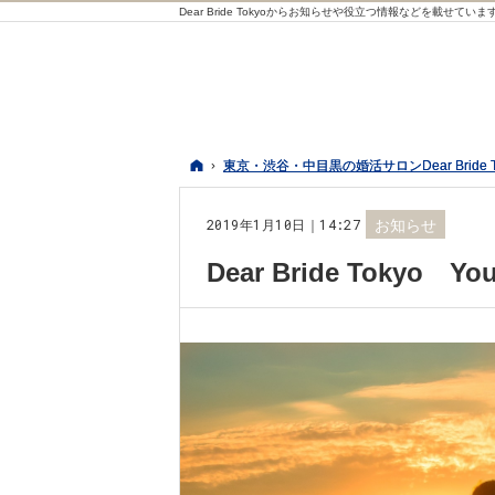
Dear Bride Tokyoからお知らせや役立つ情報などを載せていま
ホーム
ホーム
東京・渋谷・中目黒の婚活サロンDear Bride 
東京・渋谷・中目黒の婚活サロンDear Bride 
2019年1月10日｜14:27
お知らせ
Dear Bride Toky