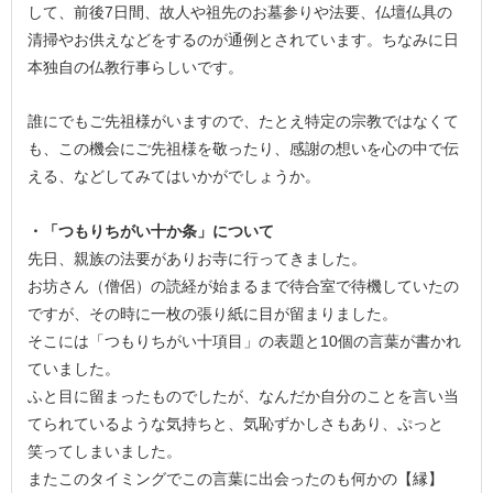
して、前後7日間、故人や祖先のお墓参りや法要、仏壇仏具の
清掃やお供えなどをするのが通例とされています。ちなみに日
本独自の仏教行事らしいです。
誰にでもご先祖様がいますので、たとえ特定の宗教ではなくて
も、この機会にご先祖様を敬ったり、感謝の想いを心の中で伝
える、などしてみてはいかがでしょうか。
・「つもりちがい十か条」について
先日、親族の法要がありお寺に行ってきました。
お坊さん（僧侶）の読経が始まるまで待合室で待機していたの
ですが、その時に一枚の張り紙に目が留まりました。
そこには「つもりちがい十項目」の表題と10個の言葉が書かれ
ていました。
ふと目に留まったものでしたが、なんだか自分のことを言い当
てられているような気持ちと、気恥ずかしさもあり、ぷっと
笑ってしまいました。
またこのタイミングでこの言葉に出会ったのも何かの【縁】