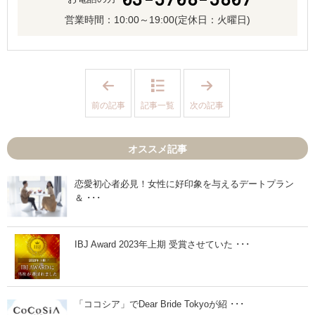
営業時間：
10:00～19:00
(定休日：火曜日)
「
「
恋
理
愛
想
前の記事
記事一覧
次の記事
未
の
経
結
験
婚
で
生
オススメ記事
も
活
活
を
動
送
は
る
恋愛初心者必見！女性に好印象を与えるデートプラン
出
た
＆ ･･･
来
め
る
に
？
」
」
IBJ Award 2023年上期 受賞させていた ･･･
「ココシア」でDear Bride Tokyoが紹 ･･･