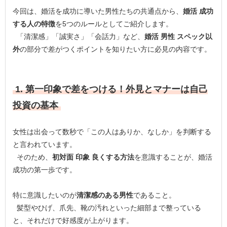
今回は、婚活を成功に導いた男性たちの共通点から、
婚活 成功
する人の特徴
を5つのルールとしてご紹介します。
「清潔感」「誠実さ」「会話力」など、
婚活 男性 スペック以
外
の部分で差がつくポイントを知りたい方に必見の内容です。
1. 第一印象で差をつける！外見とマナーは自己
投資の基本
女性は出会って数秒で「この人はありか、なしか」を判断する
と言われています。
そのため、
初対面 印象 良くする方法
を意識することが、婚活
成功の第一歩です。
特に意識したいのが
清潔感のある男性
であること。
髪型やひげ、爪先、靴の汚れといった細部まで整っている
と、それだけで好感度が上がります。