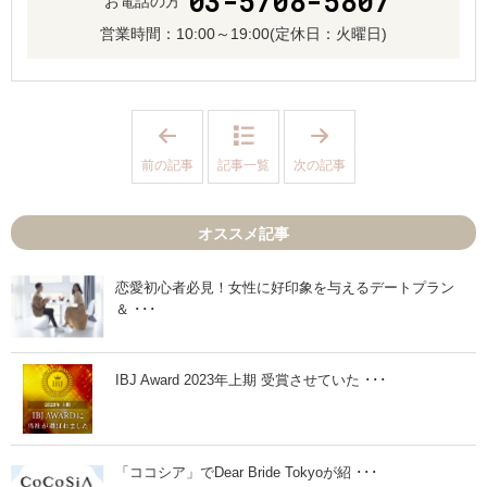
03-5708-5807
お電話の方
営業時間：
10:00～19:00
(定休日：火曜日)
「
「
真
女
剣
性
前の記事
記事一覧
次の記事
交
が
際
自
に
分
進
を
オススメ記事
み
下
た
げ
い
る
け
発
恋愛初心者必見！女性に好印象を与えるデートプラン
ど
言
＆ ･･･
金
し
銭
た
感
時
覚
ど
が
う
IBJ Award 2023年上期 受賞させていた ･･･
合
返
わ
し
な
た
い
ら
と
い
「ココシア」でDear Bride Tokyoが紹 ･･･
き
い