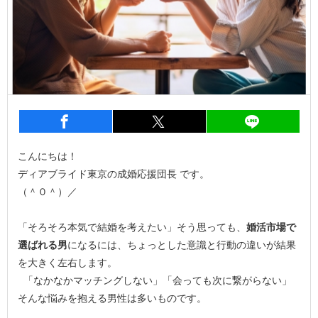
entry1201
シェア
entry1201
シェア
entry1
こんにちは！
ディアブライド東京の成婚応援団長 です。
（＾０＾）／
「そろそろ本気で結婚を考えたい」そう思っても、
婚活市場で
選ばれる男
になるには、ちょっとした意識と行動の違いが結果
を大きく左右します。
「なかなかマッチングしない」「会っても次に繋がらない」
そんな悩みを抱える男性は多いものです。