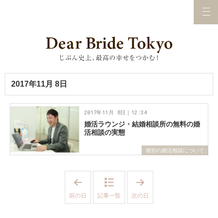
2017年11月 8日
2017年11月 8日｜12:34
婚活ラウンジ・結婚相談所の無料の婚
活相談の実態
個別の婚活相談について
「
「
2
2
0
0
前の日
記事一覧
次の日
1
1
7
7
年
年