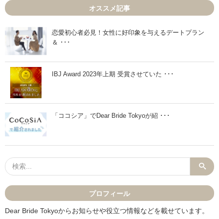
1
1
オススメ記事
1
1
月
月
7
9
日
日
恋愛初心者必見！女性に好印象を与えるデートプラン
」
」
＆ ･･･
IBJ Award 2023年上期 受賞させていた ･･･
「ココシア」でDear Bride Tokyoが紹 ･･･
プロフィール
Dear Bride Tokyoからお知らせや役立つ情報などを載せています。