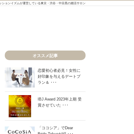
ッションイズムが運営している東京・渋谷・中目黒の婚活サロン
オススメ記事
恋愛初心者必見！女性に
好印象を与えるデートプ
ラン＆ ･･･
IBJ Award 2023年上期 受
賞させていた ･･･
「ココシア」でDear
Bride Tokyoが紹 ･･･