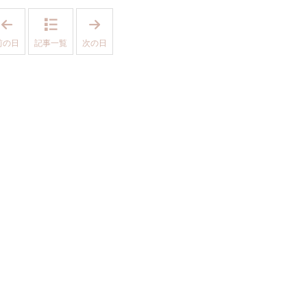
「
「
2
2
0
0
前の日
記事一覧
次の日
1
1
7
7
年
年
1
1
1
1
月
月
8
1
日
0
」
日
」