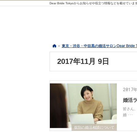
Dear Bride Tokyoからお知らせや役立つ情報などを載せていま
ホーム
ホーム
東京・渋谷・中目黒の婚活サロンDear Bride 
東京・渋谷・中目黒の婚活サロンDear Bride 
2017年11月 9日
2017
婚活
皆さん
婚 ･･･
個別の婚活相談について