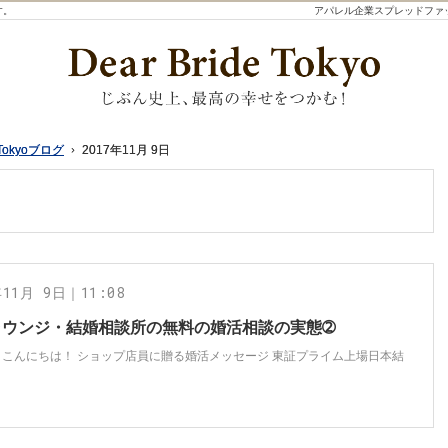
す。
アパレル企業スプレッドファ
Tokyoブログ
Tokyoブログ
2017年11月 9日
2017年11月 9日
年11月 9日｜11:08
ラウンジ・結婚相談所の無料の婚活相談の実態➁
、こんにちは！ ショップ店員に贈る婚活メッセージ 東証プライム上場日本結