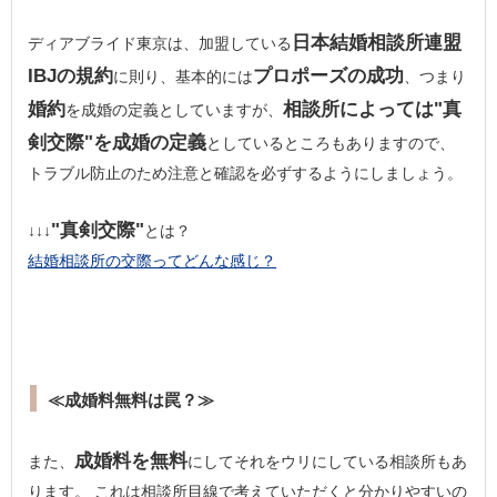
日本結婚相談所連盟
ディアブライド東京は、加盟している
IBJの規約
プロポーズの成功
に則り、基本的には
、つまり
婚約
相談所によっては"真
を成婚の定義としていますが、
剣交際"を成婚の定義
としているところもありますので、
トラブル防止のため注意と確認を必ずするようにしましょう。
"真剣交際"
↓↓↓
とは？
結婚相談所の交際ってどんな感じ？
≪成婚料無料は罠？≫
成婚料を無料
また、
にしてそれをウリにしている相談所もあ
ります。 これは相談所目線で考えていただくと分かりやすいの