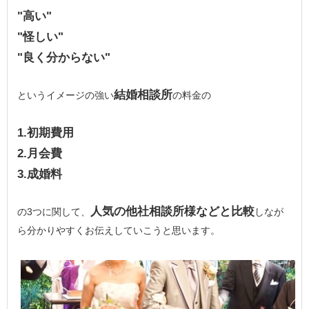
"高い"
"怪しい"
"良く分からない"
結婚相談所
というイメージの強い
の料金の
1.初期費用
2.月会費
3.成婚料
人気の他社相談所様などと比較
の3つに関して、
しなが
ら分かりやすくお伝えしていこうと思います。