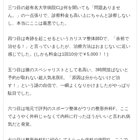
三つ目の超有名大学病院Cは何を聞いても「問題ありませ
ん。」の一点張りで、診察料金も高い上にちゃんと診察しない
し、本当にここは最悪でした。
四つ目は奇跡を起こせるというカリスマ整体師Dで、「余裕で
治せる！」と言っていましたが、治療方法はおまじないに近い
感じでした。(しかも料金は1回10分で￥5,000！！)
五つ目は膝のスペシャリストとして名高い、3時間並ばないと
予約が取れない超人気名医E。「原因は分からないけど治
す！」という謎の自信で、一瞬よくなりかけましたがやっぱり
駄目でした。
六つ目は地元で評判のスポーツ整体がウリの整形外科F。ここ
でようやく外科じゃなくて内科に行ったほうがいいと言われ病
気だと発覚。
七つ目は整形外科Fに紹介してもらった内科の病院G。ここで